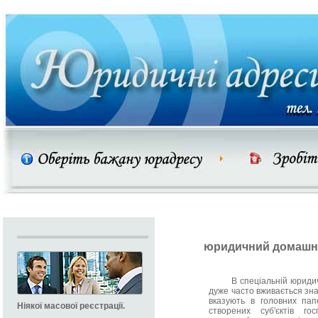
юридичний домашн
В спеціальній юридичній
дуже часто вживається зн
вказують в головних пап
Ніякої масової реєстрації.
створених суб'єктів г