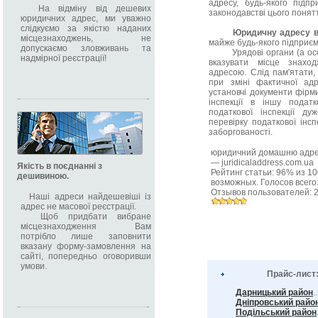
адресу, будь-якого підп
На відміну від дешевих
законодавстві цього понят
юридичних адрес, ми уважно
слідкуємо за якістю наданих
Юридичну адресу в
місцезнаходжень, не
майже будь-якого підприєм
допускаємо зловживань та
Урядові органи (а особл
надмірної реєстрації!
вказувати місце знахо
адресою. Слід пам'ятати
при зміні фактичної ад
установчі документи фірми
інспекції в іншу подат
податкової інспекції ду
перевірку податкової інсп
заборгованості.
юридичний домашню адре
—
juridicaladdress.com.ua
Якість в поєднанні з
Рейтинг статьи:
96
% из
10
дешивиною.
возможных. Голосов всего
Отзывов пользователей:
Наші адреси найдешевіші із
адрес не масової реєстрації.
Щоб придбати вибране
місцезнаходження Вам
потрібло лише заповнити
вказану форму-замовлення на
сайті, попередньо оговоривши
умови.
Прайс-лист
Дарницький район
.
Дніпровський райо
Подільський район