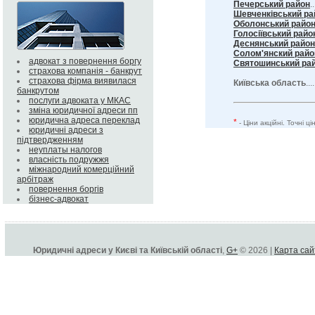
Печерський район
..
Шевченківський ра
Оболонський райо
Голосіївський райо
Деснянський район
Солом'янский райо
адвокат з повернення боргу
Святошинський ра
страхова компанія - банкрут
страхова фірма виявилася
Київська область
...
банкрутом
послуги адвоката у МКАС
зміна юридичної адреси пп
юридична адреса переклад
*
- Ціни акційні. Точні 
юридичні адреси з
підтвердженням
неуплаты налогов
власність подружжя
міжнародний комерційний
арбітраж
повернення боргів
бізнес-адвокат
Юридичні адреси у Києві та Київській області
,
G+
© 2026 |
Карта сай