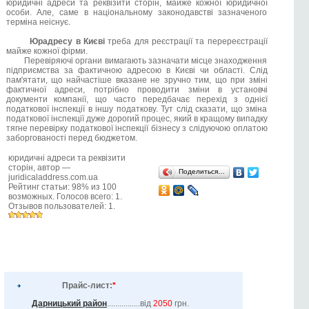
юридичні адреси та реквізити сторін, майже кожної юридичної
особи. Але, саме в національному законодавстві зазначеного
терміна неіснує.
Юрадресу в Києві
треба для реєстрації та перереєстрації
майже кожної фірми.
Перевіряючі органи вимагають зазначати місце знаходження
підприємства за фактичною адресою в Києві чи області. Слід
пам'ятати, що найчастіше вказане не зручно тим, що при зміні
фактичної адреси, потрібно проводити зміни в установчі
документи компанії, що часто передбачає перехід з однієї
податкової інспекції в іншу податкову. Тут слід сказати, що зміна
податкової інспекції дуже дорогий процес, який в кращому випадку
тягне перевірку податкової інспекції бізнесу з слідуючою оплатою
заборгованості перед бюджетом.
юридичні адреси та реквізити
сторін
, автор —
Поделиться…
juridicaladdress.com.ua
Рейтинг статьи:
98
% из
100
возможных. Голосов всего:
1
.
Отзывов пользователей:
1
.
Прайс-лист:
*
Дарницький район
................від
2050
грн.